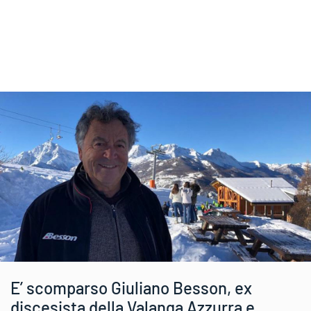
E’ scomparso Giuliano Besson, ex
discesista della Valanga Azzurra e