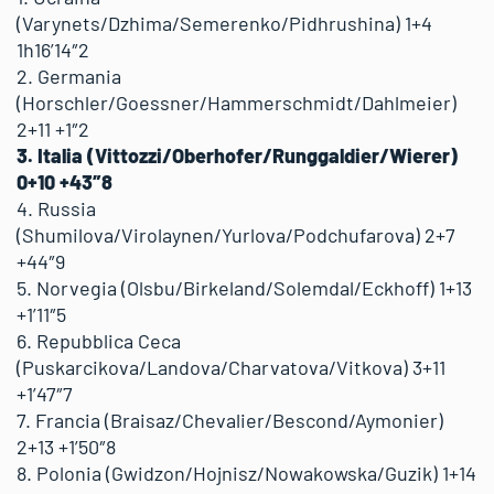
(Varynets/Dzhima/Semerenko/Pidhrushina) 1+4
1h16’14″2
2. Germania
(Horschler/Goessner/Hammerschmidt/Dahlmeier)
2+11 +1″2
3. Italia (Vittozzi/Oberhofer/Runggaldier/Wierer)
0+10 +43″8
4. Russia
(Shumilova/Virolaynen/Yurlova/Podchufarova) 2+7
+44″9
5. Norvegia (Olsbu/Birkeland/Solemdal/Eckhoff) 1+13
+1’11″5
6. Repubblica Ceca
(Puskarcikova/Landova/Charvatova/Vitkova) 3+11
+1’47″7
7. Francia (Braisaz/Chevalier/Bescond/Aymonier)
2+13 +1’50″8
8. Polonia (Gwidzon/Hojnisz/Nowakowska/Guzik) 1+14