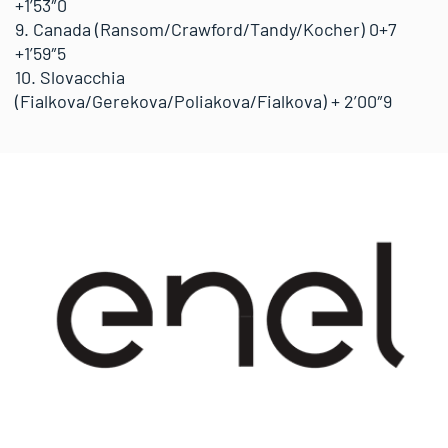
+1’53″0
9. Canada (Ransom/Crawford/Tandy/Kocher) 0+7
+1’59″5
10. Slovacchia
(Fialkova/Gerekova/Poliakova/Fialkova) + 2’00″9