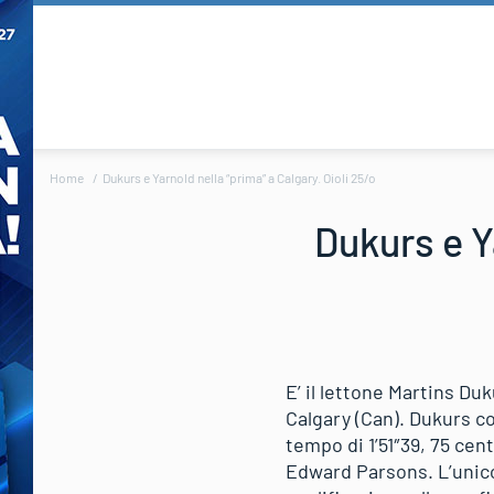
Home
Dukurs e Yarnold nella “prima” a Calgary. Oioli 25/o
Dukurs e Y
E’ il lettone Martins Du
Calgary (Can). Dukurs co
tempo di 1’51″39, 75 cen
Edward Parsons. L’unico 