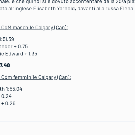
inale, e che quindi si è dovuto accontentare della 25/a pia
a all’inglese Elisabeth Yarnold, davanti alla russa Elena N
n CdM maschile Calgary (Can):
:51.39
nder + 0.75
c Edward + 1.35
57.48
n Cdm femminile Calgary (Can):
th 1:55.04
 0.24
 + 0.26