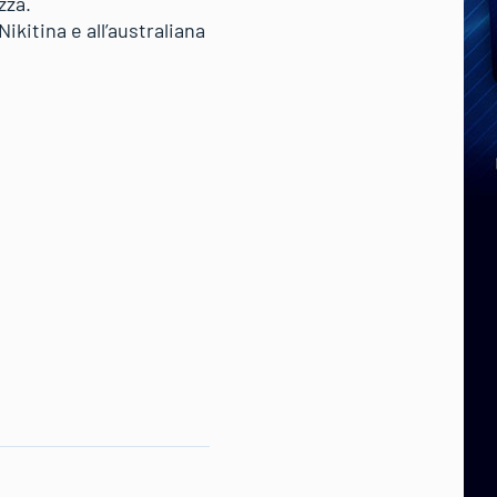
zza.
ikitina e all’australiana