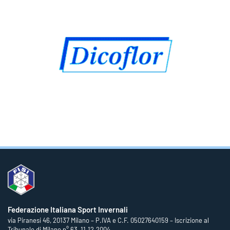
Federazione Italiana Sport Invernali
via Piranesi 46, 20137 Milano – P.IVA e C.F. 05027640159 – Iscrizione al
Tribunale di Milano n° 63, 11.12.2004