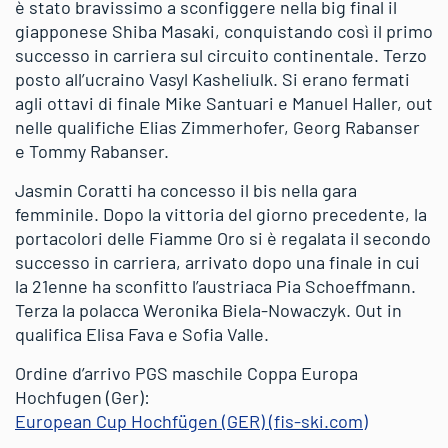
è stato bravissimo a sconfiggere nella big final il
giapponese Shiba Masaki, conquistando così il primo
successo in carriera sul circuito continentale. Terzo
posto all’ucraino Vasyl Kasheliulk. Si erano fermati
agli ottavi di finale Mike Santuari e Manuel Haller, out
nelle qualifiche Elias Zimmerhofer, Georg Rabanser
e Tommy Rabanser.
Jasmin Coratti ha concesso il bis nella gara
femminile. Dopo la vittoria del giorno precedente, la
portacolori delle Fiamme Oro si è regalata il secondo
successo in carriera, arrivato dopo una finale in cui
la 21enne ha sconfitto l’austriaca Pia Schoeffmann.
Terza la polacca Weronika Biela-Nowaczyk. Out in
qualifica Elisa Fava e Sofia Valle.
Ordine d’arrivo PGS maschile Coppa Europa
Hochfugen (Ger):
European Cup Hochfügen (GER) (fis-ski.com)