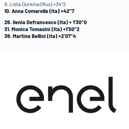
9. Lidia Durkina (Rus) +34″2
10. Anna Comarella (Ita) +42″7
26. Ilenia Defrancesco (Ita) + 1’30″0
31. Monica Tomasini (Ita) +1’50″2
38. Martina Bellini (Ita) +2’07″4