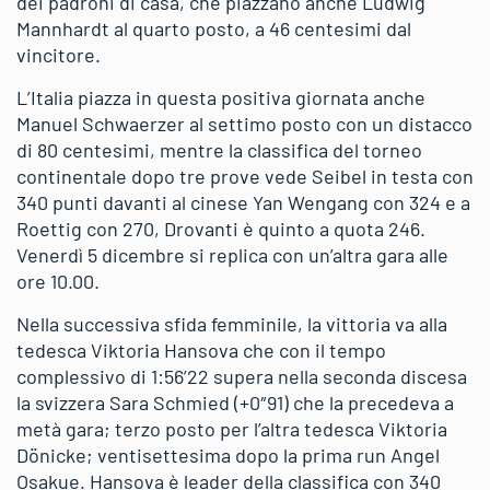
dei padroni di casa, che piazzano anche Ludwig
Mannhardt al quarto posto, a 46 centesimi dal
vincitore.
L’Italia piazza in questa positiva giornata anche
Manuel Schwaerzer al settimo posto con un distacco
di 80 centesimi, mentre la classifica del torneo
continentale dopo tre prove vede Seibel in testa con
340 punti davanti al cinese Yan Wengang con 324 e a
Roettig con 270, Drovanti è quinto a quota 246.
Venerdì 5 dicembre si replica con un’altra gara alle
ore 10.00.
Nella successiva sfida femminile, la vittoria va alla
tedesca Viktoria Hansova che con il tempo
complessivo di 1:56’22 supera nella seconda discesa
la svizzera Sara Schmied (+0″91) che la precedeva a
metà gara; terzo posto per l’altra tedesca Viktoria
Dönicke; ventisettesima dopo la prima run Angel
Osakue. Hansova è leader della classifica con 340