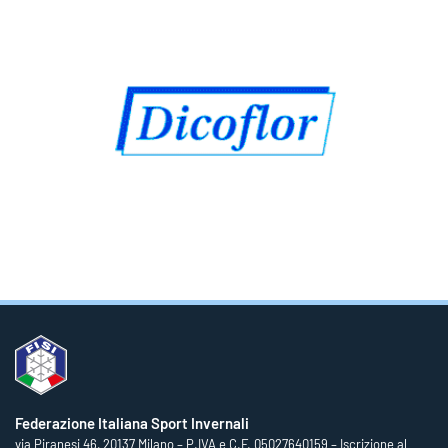
Federazione Italiana Sport Invernali
via Piranesi 46, 20137 Milano – P.IVA e C.F. 05027640159 – Iscrizione al