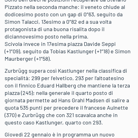
Pizzato nella seconda manche: il veneto chiude al
dodicesimo posto con un gap di 0″63, seguito da
Simon Talacci, 13esimo a 0″82 ed a sua volta
protagonista di una buona risalita dopo il
diciannovesimo posto nella prima.
Scivola invece in 17esima piazza Davide Seppi
(+1″09), seguito da Tobias Kastlunger (+1″18) e Simon
Maurberger (+1″58).
Zurbrügg supera così Kastlunger nella classifica di
specialità: 299 per l’elvetico, 293 per l’altoatesino
con il finnico Eduard Hallberg che mantiene la terza
piazza (245); nella generale il quarto posto di
giornata permette ad Hans Grahl Madsen di salire a
quota 535 punti per precedere il francese Aulnette
(370) e Zurbrügg che con 321 scavalca anche in
questo caso Kastlunger, quarto con 293.
Giovedì 22 gennaio è in programma un nuovo