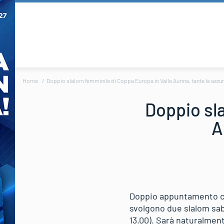
Home
Doppio slalom femminile di Coppa Europa in Valle Aurina, tante le azzur
Doppio sl
A
Doppio appuntamento con
svolgono due slalom sa
13.00). Sarà naturalmente