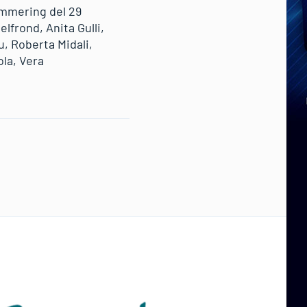
emmering del 29
lfrond, Anita Gulli,
, Roberta Midali,
ola, Vera