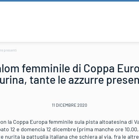
re presenti
alom femminile di Coppa Europ
urina, tante le azzurre presen
11 DICEMBRE 2020
 la Coppa Europa femminile sula pista altoatesina di Val
bato 12 e domencia 12 dicembre (prima manche ore 10.0
 nurita la pattuglia italiana che schiera al via, fra le altr