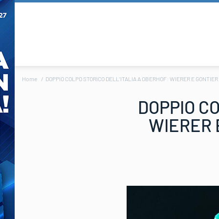
Home
DOPPIO COLPO STORICO DELL’ITALIA A OBERHOF: WIERER E GONTIER
DOPPIO CO
WIERER 