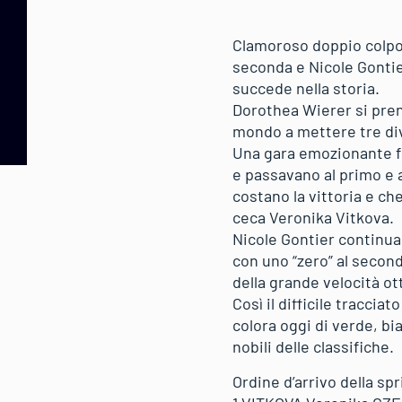
Clamoroso doppio colpo d
seconda e Nicole Gontier
succede nella storia.
Dorothea Wierer si prende
mondo a mettere tre div
Una gara emozionante fi
e passavano al primo e a
costano la vittoria e che
ceca Veronika Vitkova.
Nicole Gontier continua 
con uno “zero” al second
della grande velocità ot
Così il difficile traccia
colora oggi di verde, bi
nobili delle classifiche.
Ordine d’arrivo della sp