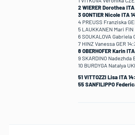
1 VITKOVA Veronika CZE 
2 WIERER Dorothea ITA 
3 GONTIER Nicole ITA 14
4 PREUSS Franziska GER 
5 LAUKKANEN Mari FIN 1
6 SOUKALOVA Gabriela CZ
7 HINZ Vanessa GER 14:3
8 OBERHOFER Karin ITA 
9 SKARDINO Nadezhda BLR
10 BURDYGA Natalya UKR 
51 VITTOZZI Lisa ITA 14
55 SANFILIPPO Federica