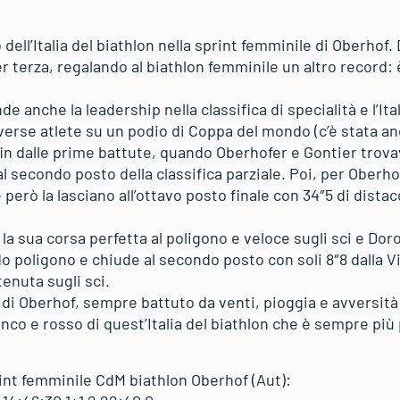
ell’Italia del biathlon nella sprint femminile di Oberhof
 terza, regalando al biathlon femminile un altro record: 
 anche la leadership nella classifica di specialità e l’Ital
erse atlete su un podio di Coppa del mondo (c’è stata an
n dalle prime battute, quando Oberhofer e Gontier trovav
l secondo posto della classifica parziale. Poi, per Oberhof
 però la lasciano all’ottavo posto finale con 34″5 di distacc
la sua corsa perfetta al poligono e veloce sugli sci e Do
o poligono e chiude al secondo posto con soli 8″8 dalla 
tenuta sugli sci.
to di Oberhof, sempre battuto da venti, pioggia e avversità
anco e rosso di quest’Italia del biathlon che è sempre più
rint femminile CdM biathlon Oberhof (Aut):