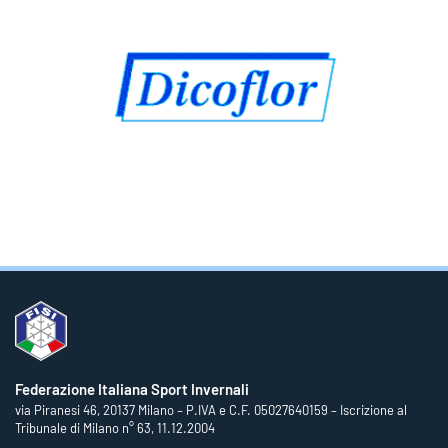
Federazione Italiana Sport Invernali
via Piranesi 46, 20137 Milano – P.IVA e C.F. 05027640159 – Iscrizione al
Tribunale di Milano n° 63, 11.12.2004