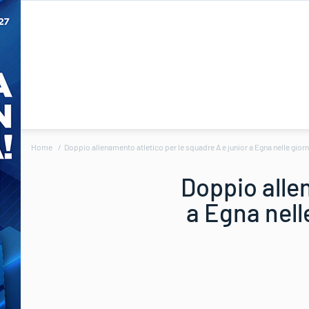
Home
Doppio allenamento atletico per le squadre A e junior a Egna nelle giorn
Doppio allen
a Egna nell