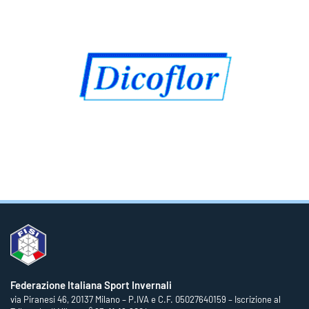
Federazione Italiana Sport Invernali
via Piranesi 46, 20137 Milano – P.IVA e C.F. 05027640159 – Iscrizione al