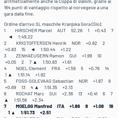
aritmeticamente anche la Coppa di slalom, grazie ai
164 punti di vantaggio rispetto al norvegese a una
gara dalla fine.
Ordine d’arrivo SL maschile Kranjska Gora (Slo):
1 HIRSCHER Marcel AUT 52.26 1 +0.43 7
◄ 1:49.22
2 KRISTOFFERSEN Henrik NOR +0.82 2
+0.83 15 ◄ 1:50.44 +1.22
3 ZENHAEUSERN Ramon SUI +1.99 10
+0.05 2 7 ▲ 1:50.83 +1.61
4 NOEL Clement FRA +1.59 5 +0.76 14
1 ▲ 1:51.14 +1.92
5 FOSS-SOLEVAAG Sebastian NOR +1.87 9
+0.69 13 4 ▲ 1:51.35 +2.13
6 ROCHAT Marc SUI +2.36 13 +0.41 6 7
▲ 1:51.56 +2.34
7 MOELGG Manfred ITA +1.86 8 +1.08 18
1 ▲ 1:51.73 +2.51