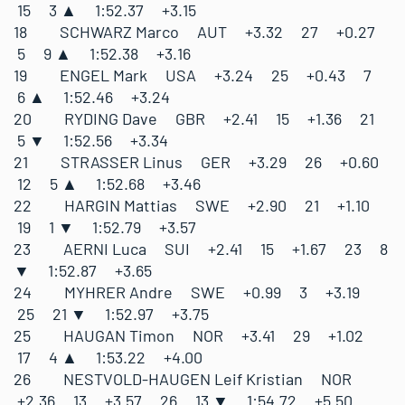
15 3 ▲ 1:52.37 +3.15
18 SCHWARZ Marco AUT +3.32 27 +0.27
5 9 ▲ 1:52.38 +3.16
19 ENGEL Mark USA +3.24 25 +0.43 7
6 ▲ 1:52.46 +3.24
20 RYDING Dave GBR +2.41 15 +1.36 21
5 ▼ 1:52.56 +3.34
21 STRASSER Linus GER +3.29 26 +0.60
12 5 ▲ 1:52.68 +3.46
22 HARGIN Mattias SWE +2.90 21 +1.10
19 1 ▼ 1:52.79 +3.57
23 AERNI Luca SUI +2.41 15 +1.67 23 8
▼ 1:52.87 +3.65
24 MYHRER Andre SWE +0.99 3 +3.19
25 21 ▼ 1:52.97 +3.75
25 HAUGAN Timon NOR +3.41 29 +1.02
17 4 ▲ 1:53.22 +4.00
26 NESTVOLD-HAUGEN Leif Kristian NOR
+2.36 13 +3.57 26 13 ▼ 1:54.72 +5.50