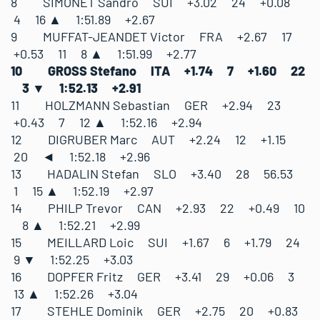
8 SIMONET Sandro SUI +3.02 24 +0.08
4 16 ▲ 1:51.89 +2.67
9 MUFFAT-JEANDET Victor FRA +2.67 17
+0.53 11 8 ▲ 1:51.99 +2.77
10 GROSS Stefano ITA +1.74 7 +1.60 22
3 ▼ 1:52.13 +2.91
11 HOLZMANN Sebastian GER +2.94 23
+0.43 7 12 ▲ 1:52.16 +2.94
12 DIGRUBER Marc AUT +2.24 12 +1.15
20 ◄ 1:52.18 +2.96
13 HADALIN Stefan SLO +3.40 28 56.53
1 15 ▲ 1:52.19 +2.97
14 PHILP Trevor CAN +2.93 22 +0.49 10
8 ▲ 1:52.21 +2.99
15 MEILLARD Loic SUI +1.67 6 +1.79 24
9 ▼ 1:52.25 +3.03
16 DOPFER Fritz GER +3.41 29 +0.06 3
13 ▲ 1:52.26 +3.04
17 STEHLE Dominik GER +2.75 20 +0.83