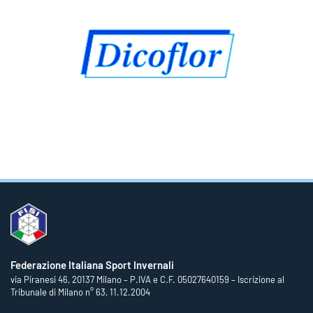
Federazione Italiana Sport Invernali
via Piranesi 46, 20137 Milano – P.IVA e C.F. 05027640159 – Iscrizione al
Tribunale di Milano n° 63, 11.12.2004