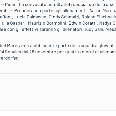
e Pisoni ha convocato ben 16 atleti specialisti della disc
vembre. Prenderanno parte agli allenamenti: Aaron March
affont, Lucia Dalmasso, Cindy Schmalzl, Roland Fischnalle
Giulia Gaspari, Maurizio Bormolini, Edwin Coratti, Nadya 
are con gli effettivi saranno gli allenatori Rudy Galli, Ale
el Murer, entrambi facente parte della squadra giovani di
Val Senales dal 26 novembre per quattro giorni di allen
serdorfer.