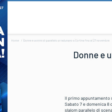
Home
Donne e uomini di parallelo si radunano a Cortina fino al 27 novembre
Donne e uo
Il primo appuntamento s
Sabato 7 e domenica 8 di
slalom parallelo di scena