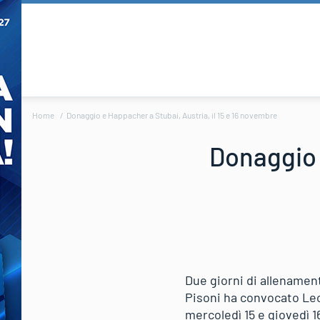
Home
Donaggio e Happacher a Stubai, Austria, il 15 e 16 novembre
Donaggio e
Due giorni di allenament
Pisoni ha convocato Leo
mercoledì 15 e giovedì 1