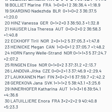
18 BOLLIET Marine FRA 1+0+0+1 2 36:36.4 +1:18.9
19 SKARDINO Nadezhda BLR 0+1+0+2 3 36:37.5
+1:20.0
20 HINZ Vanessa GER 0+1+2+0 3 36:50.3 +1:32.8
21 HAUSER Lisa Theresa AUT 0+0+2+0 2 36:58.3
+1:40.8
22 ECKHOFF Tiril NOR 2+0+1+2 5 37:05.3 +1:47.8
23 HEINICKE Megan CAN 1+0+0+1 2 37:05.7 +1:48.2
24 HORN Fanny Welle-Strand NOR 0+1+1+3 5 37:24.7
+2:07.2
25 RINGEN Elise NOR 0+1+0+2 3 37:31.2 +2:13.7
26 LANDOVA Jitka CZE 0+0+2+1 3 37:46.9 +2:29.4
27 LAUKKANEN Mari FIN 3+0+2+1 6 37:59.7 +2:42.2
28 GEREKOVA Jana SVK 1+1+1+2 5 38:43.1 +3:25.6
29 INNERHOFER Katharina AUT 1+1+3+1 6 39:54.1
+4:36.6
30 LATUILLIERE Enora FRA 3+2+2+2 9 40:40.8
+5:23.3