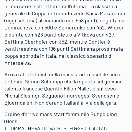
prima serie e altrettanti nell’ultima. La classifica
generale di Coppa del mondo vede Kaisa Makarainen
(oggi settima) al comando con 558 punti, seguita da
Domracheva con 500 e Semerenko con 452. Wierer
è quinta con 423 punti dietro a Vitkova con 427.
Settima Oberhofer con 352, mentre Gontier è
ventitreesima con 196 punti Settimana prossima la
coppa approda in Itaia, nel classico scenario di
Anterselva.
Arrivo al fotofinish nella mass start maschile con il
tedesco Simon Schempp che la spunta sul giovane
talento francese Quentin Fillon Mallet e sul ceco
Michal Slesingr. Seguono i norvegesi Svendsen e
Bjoerndalen. Non c’erano italiani al via della gara.
Ordine d’arrivo mass start femminile Ruhpolding
(Ger):
1 DOMRACHEVA Darya BLR 1+0+2+0 3 35:17.5