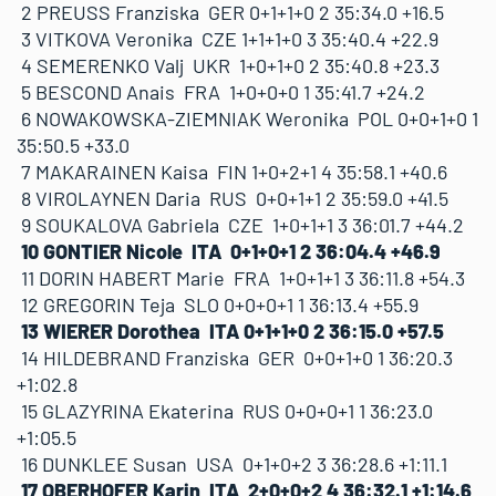
2 PREUSS Franziska GER 0+1+1+0 2 35:34.0 +16.5
3 VITKOVA Veronika CZE 1+1+1+0 3 35:40.4 +22.9
4 SEMERENKO Valj UKR 1+0+1+0 2 35:40.8 +23.3
5 BESCOND Anais FRA 1+0+0+0 1 35:41.7 +24.2
6 NOWAKOWSKA-ZIEMNIAK Weronika POL 0+0+1+0 1
35:50.5 +33.0
7 MAKARAINEN Kaisa FIN 1+0+2+1 4 35:58.1 +40.6
8 VIROLAYNEN Daria RUS 0+0+1+1 2 35:59.0 +41.5
9 SOUKALOVA Gabriela CZE 1+0+1+1 3 36:01.7 +44.2
10 GONTIER Nicole ITA 0+1+0+1 2 36:04.4 +46.9
11 DORIN HABERT Marie FRA 1+0+1+1 3 36:11.8 +54.3
12 GREGORIN Teja SLO 0+0+0+1 1 36:13.4 +55.9
13 WIERER Dorothea ITA 0+1+1+0 2 36:15.0 +57.5
14 HILDEBRAND Franziska GER 0+0+1+0 1 36:20.3
+1:02.8
15 GLAZYRINA Ekaterina RUS 0+0+0+1 1 36:23.0
+1:05.5
16 DUNKLEE Susan USA 0+1+0+2 3 36:28.6 +1:11.1
17 OBERHOFER Karin ITA 2+0+0+2 4 36:32.1 +1:14.6