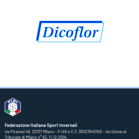
Federazione Italiana Sport Invernali
via Piranesi 46, 20137 Milano – P.IVA e C.F. 05027640159 – Iscrizione al
Tribunale di Milano n° 63, 11.12.2004