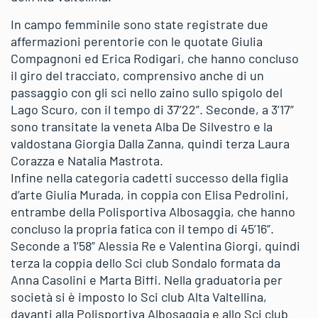
In campo femminile sono state registrate due
affermazioni perentorie con le quotate Giulia
Compagnoni ed Erica Rodigari, che hanno concluso
il giro del tracciato, comprensivo anche di un
passaggio con gli sci nello zaino sullo spigolo del
Lago Scuro, con il tempo di 37’22”. Seconde, a 3’17”
sono transitate la veneta Alba De Silvestro e la
valdostana Giorgia Dalla Zanna, quindi terza Laura
Corazza e Natalia Mastrota.
Infine nella categoria cadetti successo della figlia
d’arte Giulia Murada, in coppia con Elisa Pedrolini,
entrambe della Polisportiva Albosaggia, che hanno
concluso la propria fatica con il tempo di 45’16”.
Seconde a 1’58” Alessia Re e Valentina Giorgi, quindi
terza la coppia dello Sci club Sondalo formata da
Anna Casolini e Marta Biffi. Nella graduatoria per
società si è imposto lo Sci club Alta Valtellina,
davanti alla Polisportiva Albosaggia e allo Sci club