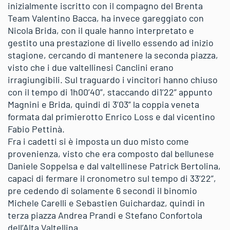
inizialmente iscritto con il compagno del Brenta
Team Valentino Bacca, ha invece gareggiato con
Nicola Brida, con il quale hanno interpretato e
gestito una prestazione di livello essendo ad inizio
stagione, cercando di mantenere la seconda piazza,
visto che i due valtellinesi Canclini erano
irragiungibili. Sul traguardo i vincitori hanno chiuso
con il tempo di 1h00’40”, staccando di1’22” appunto
Magnini e Brida, quindi di 3’03” la coppia veneta
formata dal primierotto Enrico Loss e dal vicentino
Fabio Pettinà.
Fra i cadetti si è imposta un duo misto come
provenienza, visto che era composto dal bellunese
Daniele Soppelsa e dal valtellinese Patrick Bertolina,
capaci di fermare il cronometro sul tempo di 33’22”,
pre cedendo di solamente 6 secondi il binomio
Michele Carelli e Sebastien Guichardaz, quindi in
terza piazza Andrea Prandi e Stefano Confortola
dell’Alta Valtellina.