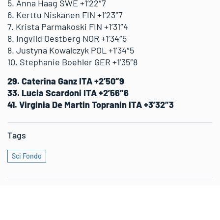
5. Anna Haag SWE +1’22″7
6. Kerttu Niskanen FIN +1’23″7
7. Krista Parmakoski FIN +1’31″4
8. Ingvild Oestberg NOR +1’34″5
8. Justyna Kowalczyk POL +1’34″5
10. Stephanie Boehler GER +1’35″8
29. Caterina Ganz ITA +2’50″9
33. Lucia Scardoni ITA +2’56″6
41. Virginia De Martin Topranin ITA +3’32″3
Tags
Sci Fondo