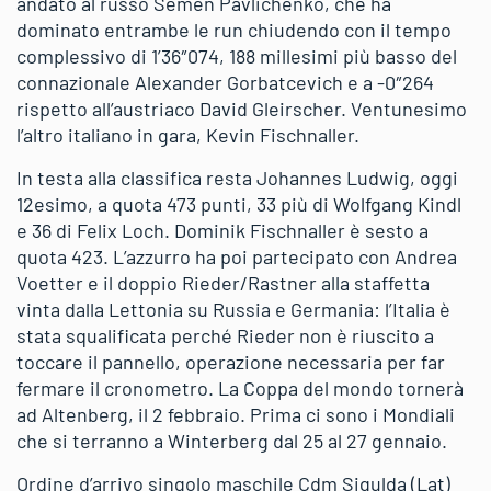
andato al russo Semen Pavlichenko, che ha
dominato entrambe le run chiudendo con il tempo
complessivo di 1’36″074, 188 millesimi più basso del
connazionale Alexander Gorbatcevich e a -0″264
rispetto all’austriaco David Gleirscher. Ventunesimo
l’altro italiano in gara, Kevin Fischnaller.
In testa alla classifica resta Johannes Ludwig, oggi
12esimo, a quota 473 punti, 33 più di Wolfgang Kindl
e 36 di Felix Loch. Dominik Fischnaller è sesto a
quota 423. L’azzurro ha poi partecipato con Andrea
Voetter e il doppio Rieder/Rastner alla staffetta
vinta dalla Lettonia su Russia e Germania: l’Italia è
stata squalificata perché Rieder non è riuscito a
toccare il pannello, operazione necessaria per far
fermare il cronometro. La Coppa del mondo tornerà
ad Altenberg, il 2 febbraio. Prima ci sono i Mondiali
che si terranno a Winterberg dal 25 al 27 gennaio.
Ordine d’arrivo singolo maschile Cdm Sigulda (Lat)