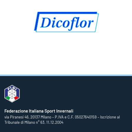
Federazione Italiana Sport Invernali
via Piranesi 46, 20137 Milano – P.IVA e C.F. 05027640159 – Iscrizione al
Tribunale di Milano n° 63, 11.12.2004