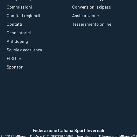
Commissioni
Convenzioni skipass
Comitati regionali
Assicurazione
Contatti
Tesseramento online
Cenni storici
Antidoping
Scuole d'eccellenza
FISI Lex
Sponsor
Federazione Italiana Sport Invernali
46, 20137 Milano – P.IVA e C.F. 05027640159 – Iscrizione al Tribunale di Milano n° 