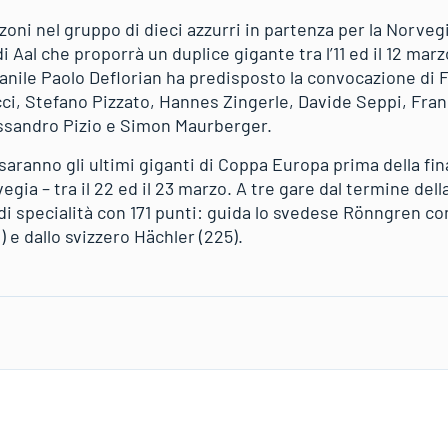
oni nel gruppo di dieci azzurri in partenza per la Norveg
 Aal che proporrà un duplice gigante tra l’11 ed il 12 marz
vanile Paolo Deflorian ha predisposto la convocazione di 
ci, Stefano Pizzato, Hannes Zingerle, Davide Seppi, Fra
sandro Pizio e Simon Maurberger.
saranno gli ultimi giganti di Coppa Europa prima della f
gia – tra il 22 ed il 23 marzo. A tre gare dal termine del
 di specialità con 171 punti: guida lo svedese Rönngren co
e dallo svizzero Hächler (225).