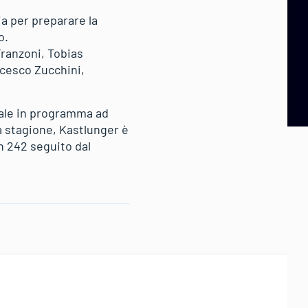
ia per preparare la
o.
Franzoni, Tobias
ncesco Zucchini,
inale in programma ad
la stagione, Kastlunger è
n 242 seguito dal