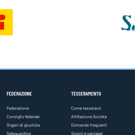
FEDERAZIONE
TESSERAMENTO
Federazione
Come tesserarsi
Consiglio federale
Affiliazione Società
Organi di giustizia
Domande frequenti
Safeguarding
Sconti e vantaggi