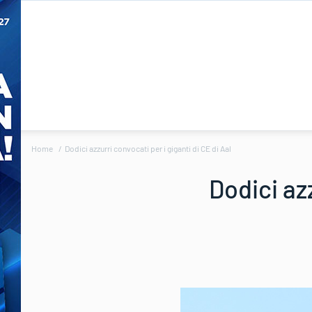
Home
Dodici azzurri convocati per i giganti di CE di Aal
Dodici azz