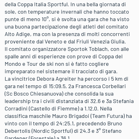
della Coppa Italia Sportful. In una bella giornata di
sole, con temperature invernali che hanno toccato
punte di meno 10°, si è svolta una gara che ha visto
una buona partecipazione degli atleti del comitato
Alto Adige, ma con la presenza di molti concorrenti
proveniente dal Veneto e dal Friuli Venezia Giulia.
Il comitato organizzatore Sportok Toblach, con alle
spalle anni di esperienze con prove di Coppa del
Mondo e Tour de ski non si è fatto cogliere
impreparato nel sistemare il tracciato di gara.
La vincitrice Debora Agreiter ha percorso i 5 km di
gara nel tempo di 15:09.5, 2a Francesca Corbellari
(Sc Bosco Chiesanuova) che consolida la sua
leadership tra i civili distanziata di 32.6 e 3a Stefania
Corradini (Castello di Fiemme) a 1.12.0. Nella
classifica maschile Mauro Brigadoi (Team Futura) ha
vinto con il tempo di 24:25.1, precedendo Bruno
Debertolis (Nordic Sportful) di 24.3 e 3° Stefano
Gardener (Forestale) a 36.1.