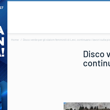
Home
Disco verde per gli slalom femminili di Levi, continuano i lavori sulla pi
Disco v
continu