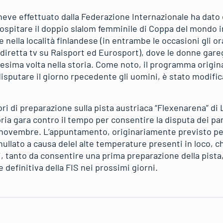
 neve effettuato dalla Federazione Internazionale ha dato 
d ospitare il doppio slalom femminile di Coppa del mondo
ella località finlandese (in entrambe le occasioni gli or
on diretta tv su Raisport ed Eurosport), dove le donne gar
esima volta nella storia. Come noto, il programma origi
isputare il giorno rpecedente gli uomini, è stato modific
ri di preparazione sulla pista austriaca “Flexenarena” di 
ria gara contro il tempo per consentire la disputa dei para
 novembre. L’appuntamento, originariamente previsto per
ullato a causa delel alte temperature presenti in loco,
ni, tanto da consentire una prima preparazione della pist
 definitiva della FIS nei prossimi giorni.