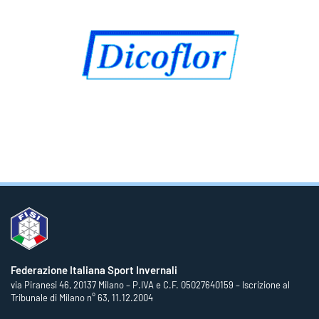
Federazione Italiana Sport Invernali
via Piranesi 46, 20137 Milano – P.IVA e C.F. 05027640159 – Iscrizione al
Tribunale di Milano n° 63, 11.12.2004