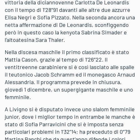
vittoria della diciannovenne Carlotta De Leonardis
con il tempo di 1’28″91 davanti alle altre due azzurre
Elisa Negri e Sofia Pizzato. Nella seconda ancora una
netta affermazione di De Leonardis, sconfiggendo
però in questo caso la kenyota Sabrina Simader e
l’altoatesina Sara Thaler.
Nella discesa maschile il primo classificato è stato
Mattia Cason, grazie al tempo di 1’26″22. Il
ventitreenne carabiniere si è così lasciato alle spalle
il teutonico Jacob Schramm ed il monegasco Arnaud
Alessandria. Il programma prevede in chiusura,
giovedì 1 dicembre, un supergigante maschile e uno
femminile.
A Livigno si è disputato invece uno slalom femminile
junior, dove i miglior tempo in entrambe le manche è
stato di Sofia Parravicini che si è imposta senza
particolari problemi in 1’32”14; ha preceduto di 0″79
Martina Banchi che da quest’anno difende i colori