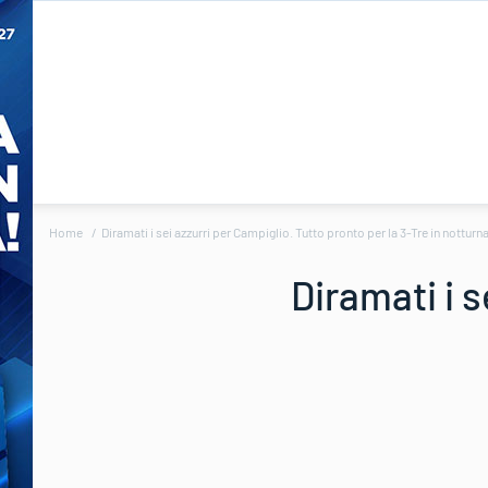
Home
Diramati i sei azzurri per Campiglio. Tutto pronto per la 3-Tre in notturn
Diramati i s