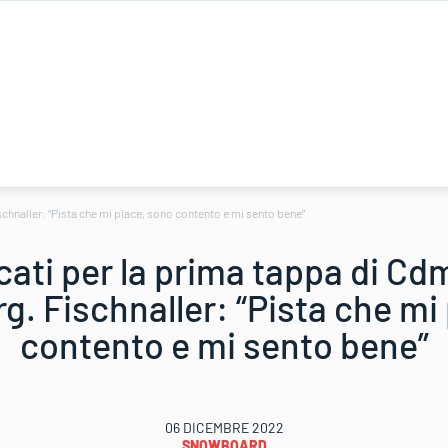
schnaller: “Pista che mi piace, sono contento e mi sento bene”
ati per la prima tappa di Cdm
g. Fischnaller: “Pista che mi
contento e mi sento bene”
06 DICEMBRE 2022
SNOWBOARD