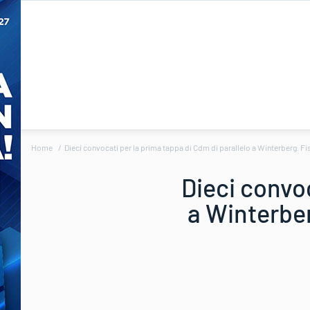
Home
Dieci convocati per la prima tappa di Cdm di parallelo a Winterberg. Fi
Dieci convoc
a Winterber