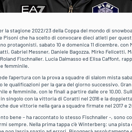
r la stagione 2022/23 della Coppa del mondo di snowboard
 Pisoni che ha scelto di convocare dieci atleti per questa
nno protagonisti, sabato 10 e domenica 11 dicembre, con 
tti, Gabriel Messner, Daniele Bagozza, Mirko Felicetti, M
 Roland Fischnaller. Lucia Dalmasso ed Elisa Caffont, ra
one femminile.
e l’apertura con la prova a squadre di slalom mista sabat
 le qualificazioni per la gara del giorno successivo. Gra
ile e femminile, con le finali a partire dalle ore 10.00. Sull
in singolo con la vittoria di Coratti nel 2016 e la doppiett
nche due vittorie nella gara a squadre firmate nel 2017 e 2
ento bene – ha raccontato lo stesso Fischnaller -, sono c
armi sempre. Nella prima tappa c’è Winterberg: una pista
he non lascia spazio ad errori. Bisognerà assolutamente e