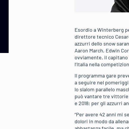
Esordio a Winterberg pe
direttore tecnico Cesare
azzurri dello snow sara
Aaron March, Edwin Cora
ovviamente, il capitano
l’Italia nella competizi
Il programma gare preved
a seguire nel pomeriggio
lo slalom parallelo masch
può vantare tre vittorie 
e 2018; per gli azzurri a
“Per avere 42 anni mi s
dolori in modo da allen
abbastanza facile, ma c