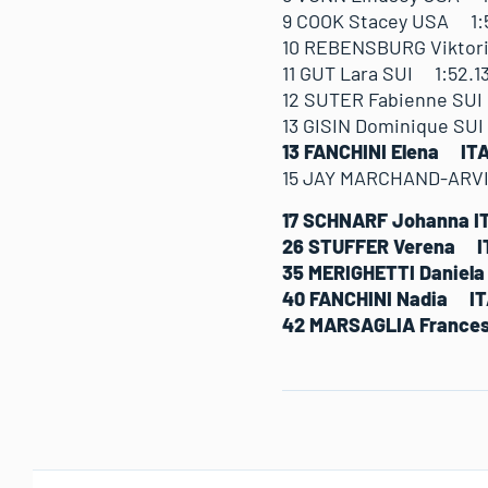
9 COOK Stacey USA 1:
10 REBENSBURG Viktori
11 GUT Lara SUI 1:52.1
12 SUTER Fabienne SU
13 GISIN Dominique SU
13 FANCHINI Elena IT
15 JAY MARCHAND-ARVI
17 SCHNARF Johanna I
26 STUFFER Verena I
35 MERIGHETTI Danie
40 FANCHINI Nadia 
42 MARSAGLIA France