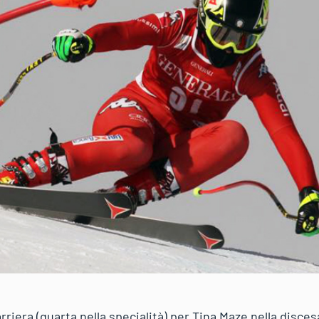
rriera (quarta nella specialità) per Tina Maze nella disce