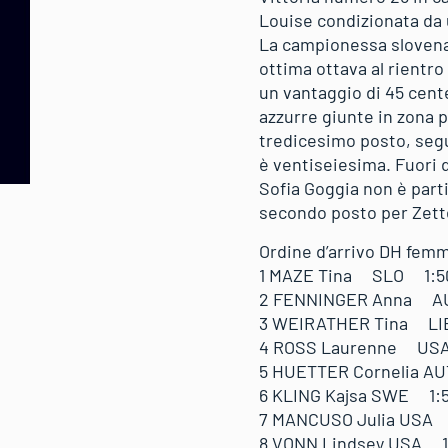
Louise condizionata da u
La campionessa slovena 
ottima ottava al rientro
un vantaggio di 45 cente
azzurre giunte in zona p
tredicesimo posto, segu
è ventiseiesima. Fuori 
Sofia Goggia non è parti
secondo posto per Zette
Ordine d’arrivo DH femm
1 MAZE Tina SLO 1:
2 FENNINGER Anna A
3 WEIRATHER Tina LI
4 ROSS Laurenne USA
5 HUETTER Cornelia A
6 KLING Kajsa SWE 1:
7 MANCUSO Julia USA 
8 VONN Lindsey USA 1