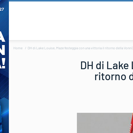
Home
DH di Lake Louise, Maze festeggia con una vittoria il ritorno della Vonn 
DH di Lake 
ritorno 