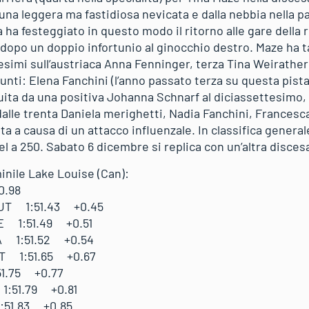
na leggera ma fastidiosa nevicata e dalla nebbia nella par
ha festeggiato in questo modo il ritorno alle gare della 
 dopo un doppio infortunio al ginocchio destro. Maze ha t
simi sull’austriaca Anna Fenninger, terza Tina Weirather 
unti: Elena Fanchini (l’anno passato terza su questa pista
ita da una positiva Johanna Schnarf al diciassettesimo,
dalle trenta Daniela merighetti, Nadia Fanchini, Francesc
ta a causa di un attacco influenzale. In classifica general
l a 250. Sabato 6 dicembre si replica con un’altra disces
inile Lake Louise (Can):
50.98
UT 1:51.43 +0.45
E 1:51.49 +0.51
 1:51.52 +0.54
UT 1:51.65 +0.67
51.75 +0.77
1:51.79 +0.81
:51.83 +0.85