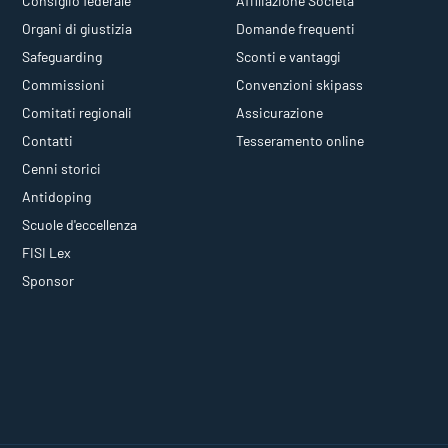
Consiglio federale
Affiliazione Società
Organi di giustizia
Domande frequenti
Safeguarding
Sconti e vantaggi
Commissioni
Convenzioni skipass
Comitati regionali
Assicurazione
Contatti
Tesseramento online
Cenni storici
Antidoping
Scuole d'eccellenza
FISI Lex
Sponsor