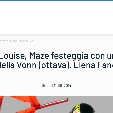
(ottava). Elena Fanchini 13a
Louise, Maze festeggia con una
della Vonn (ottava). Elena Fan
05 DICEMBRE 2014