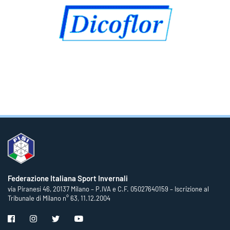
Federazione Italiana Sport Invernali
via Piranesi 46, 20137 Milano – P.IVA e C.F. 05027640159 – Iscrizione al
Tribunale di Milano n° 63, 11.12.2004