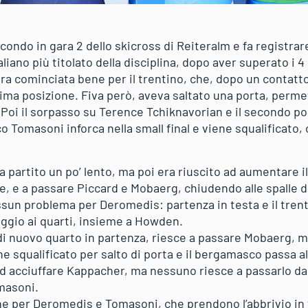
do in gara 2 dello skicross di Reiteralm e fa registrare 
aliano più titolato della disciplina, dopo aver superato i 4
era cominciata bene per il trentino, che, dopo un contatto
ultima posizione. Fiva però, aveva saltato una porta, per
 Poi il sorpasso su Terence Tchiknavorian e il secondo post
o Tomasoni inforca nella small final e viene squalificato, 
a partito un po’ lento, ma poi era riuscito ad aumentare il
ale, e a passare Piccard e Mobaerg, chiudendo alle spalle d
ssun problema per Deromedis: partenza in testa e il trent
saggio ai quarti, insieme a Howden.
di nuovo quarto in partenza, riesce a passare Mobaerg, ma
e squalificato per salto di porta e il bergamasco passa al
 acciuffare Kappacher, ma nessuno riesce a passarlo da 
masoni.
ne per Deromedis e Tomasoni, che prendono l’abbrivio in 