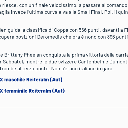
o riesce, con un finale velocissimo, a passare al comando
glia invece l’ultima curva e va alla Small Final. Poi, il qui
 guida la classifica di Coppa con 566 punti, davanti a Fi
pera posizioni Deromedis che ora è nono con 396 punti 
e Brittany Pheelan conquista la prima vittoria della carrie
r Sabbatel, mentre le due svizzere Gantenbein e Dumont,
rambe al terzo posto. Non c’erano italiane in gara.
SX maschile Reiteralm (Aut)
SX femminile Reiteralm (Aut)