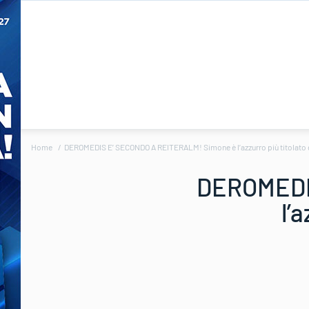
Home
DEROMEDIS E’ SECONDO A REITERALM! Simone è l’azzurro più titolato 
DEROMEDI
l’