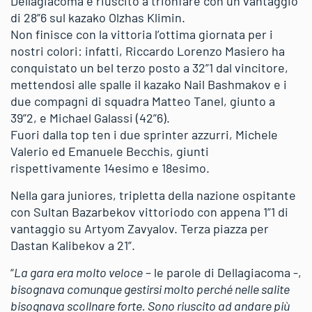
Dellagiacoma è riuscito a trionfare con un vantaggio
di 28”6 sul kazako Olzhas Klimin.
Non finisce con la vittoria l’ottima giornata per i
nostri colori: infatti, Riccardo Lorenzo Masiero ha
conquistato un bel terzo posto a 32”1 dal vincitore,
mettendosi alle spalle il kazako Nail Bashmakov e i
due compagni di squadra Matteo Tanel, giunto a
39”2, e Michael Galassi (42”6).
Fuori dalla top ten i due sprinter azzurri, Michele
Valerio ed Emanuele Becchis, giunti
rispettivamente 14esimo e 18esimo.
Nella gara juniores, tripletta della nazione ospitante
con Sultan Bazarbekov vittoriodo con appena 1”1 di
vantaggio su Artyom Zavyalov. Terza piazza per
Dastan Kalibekov a 21”.
“
La gara era molto veloce
– le parole di Dellagiacoma -,
bisognava comunque gestirsi molto perché nelle salite
bisognava scollnare forte. Sono riuscito ad andare più