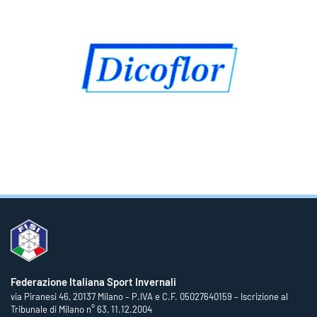
Federazione Italiana Sport Invernali
via Piranesi 46, 20137 Milano – P.IVA e C.F. 05027640159 – Iscrizione al
Tribunale di Milano n° 63, 11.12.2004