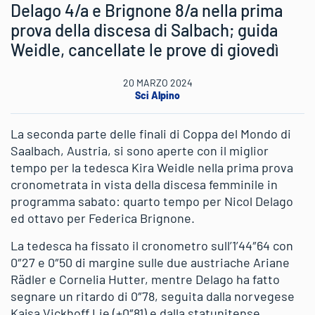
Delago 4/a e Brignone 8/a nella prima
prova della discesa di Salbach; guida
Weidle, cancellate le prove di giovedì
20 MARZO 2024
Sci Alpino
La seconda parte delle finali di Coppa del Mondo di
Saalbach, Austria, si sono aperte con il miglior
tempo per la tedesca Kira Weidle nella prima prova
cronometrata in vista della discesa femminile in
programma sabato: quarto tempo per Nicol Delago
ed ottavo per Federica Brignone.
La tedesca ha fissato il cronometro sull’1’44″64 con
0″27 e 0″50 di margine sulle due austriache Ariane
Rädler e Cornelia Hutter, mentre Delago ha fatto
segnare un ritardo di 0″78, seguita dalla norvegese
Kajsa Vickhoff Lie (+0″81) e dalla statunitense