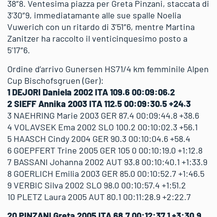
38″8. Ventesima piazza per Greta Pinzani, staccata di
3’30″9, immediatamante alle sue spalle Noelia
Vuwerich con un ritardo di 3’51″6, mentre Martina
Zanitzer ha raccolto il venticinquesimo posto a
5’17″6.
Ordine d’arrivo Gunersen HS71/4 km femminile Alpen
Cup Bischofsgruen (Ger):
1 DEJORI Daniela 2002 ITA 109.6 00:09:06.2
2 SIEFF Annika 2003 ITA 112.5 00:09:30.5 +24.3
3 NAEHRING Marie 2003 GER 87.4 00:09:44.8 +38.6
4 VOLAVSEK Ema 2002 SLO 100.2 00:10:02.3 +56.1
5 HAASCH Cindy 2004 GER 90.3 00:10:04.6 +58.4
6 GOEPFERT Trine 2005 GER 105 0 00:10:19.0 +1:12.8
7 BASSANI Johanna 2002 AUT 93.8 00:10:40.1 +1:33.9
8 GOERLICH Emilia 2003 GER 85.0 00:10:52.7 +1:46.5
9 VERBIC Silva 2002 SLO 98.0 00:10:57.4 +1:51.2
10 PLETZ Laura 2005 AUT 80.1 00:11:28.9 +2:22.7
20 PINZANI Greta 2005 ITA 68.7 00:12:37.1 +3:30.9