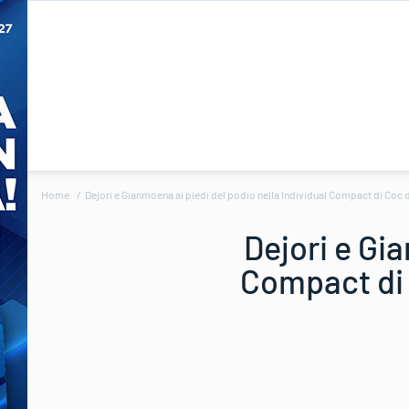
Home
Dejori e Gianmoena ai piedi del podio nella Individual Compact di Coc
Dejori e Gia
Compact di 