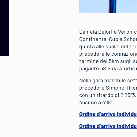
Daniela Dejori e Veronic
Continental Cup a Scho
quinta alle spalle del t
precedere le connazional
termine dei 5km sugli sci
paganto 58″2 da Amrbrus
Nella gara maschile set
precedere Simone Tille
con un ritardo di 2’23″3
45simo a 4’18”.
Ordine d’arrivo Indivi
Ordine d’arrivo Indivi