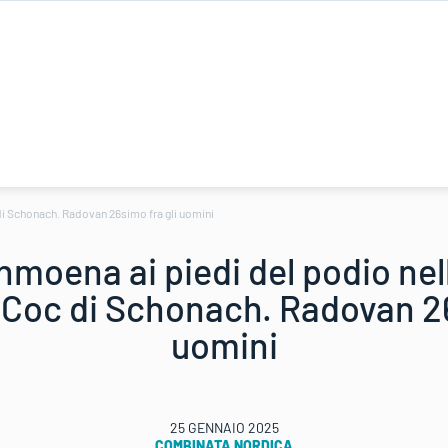
 di Schonach. Radovan 26simo fra gli uomini
nmoena ai piedi del podio nel
Coc di Schonach. Radovan 26
uomini
25 GENNAIO 2025
COMBINATA NORDICA