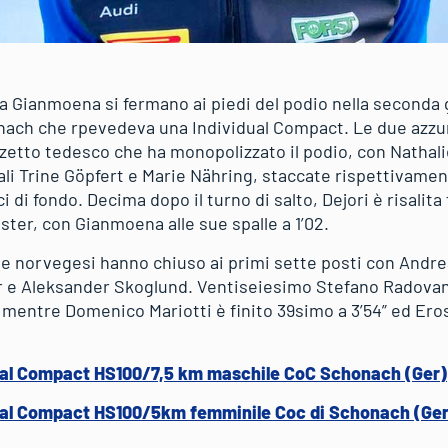
a Gianmoena si fermano ai piedi del podio nella seconda g
nach che rpevedeva una Individual Compact. Le due azzu
erzetto tedesco che ha monopolizzato il podio, con Natha
i Trine Göpfert e Marie Nähring, staccate rispettivament
 di fondo. Decima dopo il turno di salto, Dejori è risalita
ter, con Gianmoena alle sue spalle a 1’02.
te norvegesi hanno chiuso ai primi sette posti con Andr
r e Aleksander Skoglund. Ventiseiesimo Stefano Radovan,
, mentre Domenico Mariotti è finito 39simo a 3’54” ed Ero
dual Compact HS100/7,5 km maschile CoC Schonach (Ger)
dual Compact HS100/5km femminile Coc di Schonach (Ger