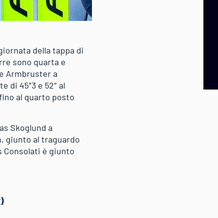
iornata della tappa di
rre sono quarta e
lie Armbruster a
e di 45″3 e 52″ al
 fino al quarto posto
eas Skoglund a
 giunto al traguardo
s Consolati è giunto
)