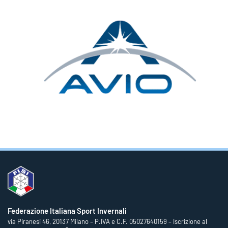
Federazione Italiana Sport Invernali
via Piranesi 46, 20137 Milano – P.IVA e C.F. 05027640159 – Iscrizione al