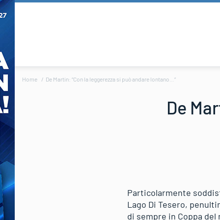
Home
De Martin: “Con la leggerezza si può andare lontano…”
De Mart
Particolarmente soddisfa
Lago Di Tesero, penulti
di sempre in Coppa del m