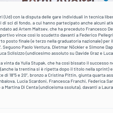
ri (Ud) con la disputa delle gare individuali in tecnica libe
 di sci di fondo, a cui hanno partecipato anche alcuni atle
andato ad Artem Maltsev, che ha preceduto Francesco De Fa
portivo vince così lo scudetto davanti a Federico Pellegr
rto posto finale (e terzo nella graduatoria nazionale) per 
0″. Seguono Paolo Ventura, Dietmar Nöckler e Simone Daprà
uca Sclisizzo (undicesimo assoluto su Davide Graz e Luca
a vinta da Yulia Stupak, che ha così bissato il successo ne
anche la trentina si è ripetta dopo il titolo nella sprint)
 di 18”5 e 20”, bronzo a Cristina Pittin, giunta quarta as
balova, Lucia Scardoni, Francesca Franchi, Federica Sanf
ito a Martina Di Centa (undiceisma ssoluta), davanti a Lau