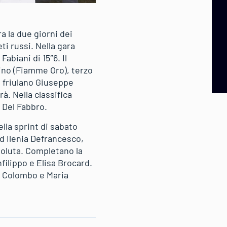
ra la due giorni dei
ti russi. Nella gara
biani di 15″6. Il
ino (Fiamme Oro), terzo
il friulano Giuseppe
. Nella classifica
 Del Fabbro.
lla sprint di sabato
 ed Ilenia Defrancesco,
soluta. Completano la
ilippo e Elisa Brocard.
ra Colombo e Maria