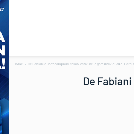
Home
De Fabiani e Ganz campioni italiani estivi nelle gare individuali di Forni 
De Fabiani 