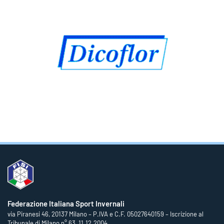
Federazione Italiana Sport Invernali
via Piranesi 46, 20137 Milano – P.IVA e C.F. 05027640159 – Iscrizione al
Tribunale di Milano n° 63, 11.12.2004