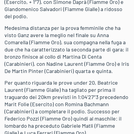
(Esercito, + 1″7), con Simone Daprà (Fiamme Oro) e
Giandomenico Salvadori (Fiamme Gialle) a ridosso
del podio.
Medesima distanza per la prova femminile che ha
visto Ganz avere la meglio nel finale su Anna
Comarella (Fiamme Oro), sua compagna nella fuga a
due che ha caratterizzato la seconda parte di gara; il
bronzo finisce al collo di Martina Di Centa
(Carabinieri), con Nadine Laurent (Fiamme Oro) e Iris
De Martin Pinter (Carabinieri) quarta e quinta.
Per quanto riguarda le prove under 20, Beatrice
Laurent (Fiamme Gialle) ha tagliato per prima il
traguardo dei 20km previsti in 1:04’27″3 precedendo
Marit Folie (Esercito) con Romina Bachmann
(Carabinieri) a completare il podio. Successo per
Federico Pozzi (Fiamme Oro) quindi al maschile: il
lombardo ha preceduto Gabriele Matli (Fiamme
Gialle) e Luca Ferrari (Fiamme Oro).