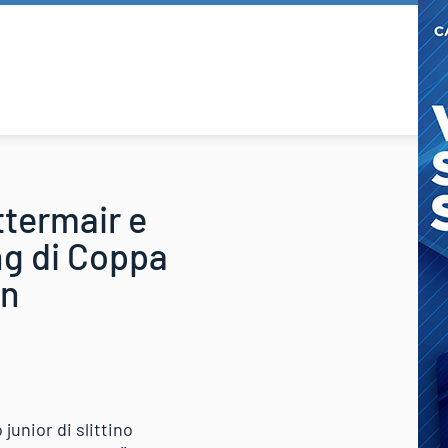
ttermair e
ng di Coppa
en
junior di slittino