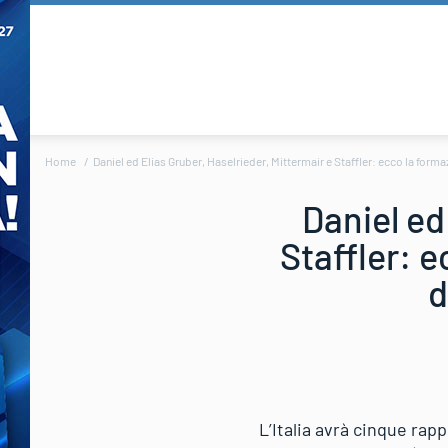
Home
Daniel ed Elias Gruber, Haselrieder, Mittermair e Staffler: ecco la form
Daniel ed
Staffler: 
d
L’Italia avrà cinque rap