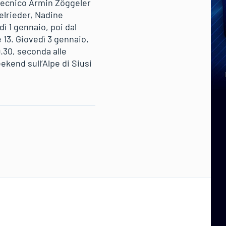
e tecnico Armin Zöggeler
selrieder, Nadine
ì 1 gennaio, poi dal
 13. Giovedì 3 gennaio,
.30, seconda alle
kend sull’Alpe di Siusi