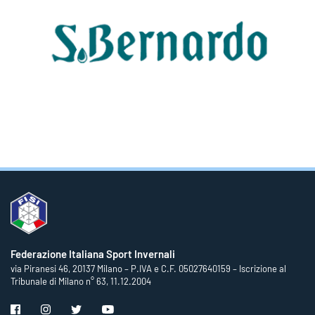
Federazione Italiana Sport Invernali
via Piranesi 46, 20137 Milano – P.IVA e C.F. 05027640159 – Iscrizione al
Tribunale di Milano n° 63, 11.12.2004