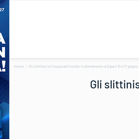
Home
Gli slittinisti di Coppa del mondo in allenamento a Egna il 15 e 17 giugno
Gli slitti