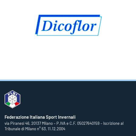
Federazione Italiana Sport Invernali
via Piranesi 46, 20137 Milano – P.IVA e C.F. 05027640159 – Iscrizione al
Tribunale di Milano n° 63, 11.12.2004