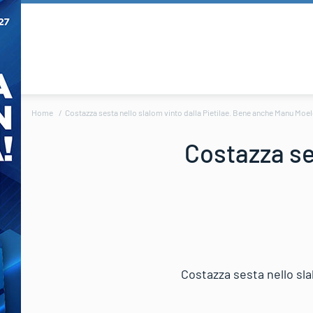
Home
Costazza sesta nello slalom vinto dalla Pietilae. Bene anche Manu Moel
Costazza ses
Costazza sesta nello sl