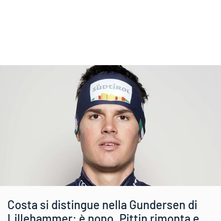
Costa si distingue nella Gundersen di
Lillehammer: è nono. Pittin rimonta e