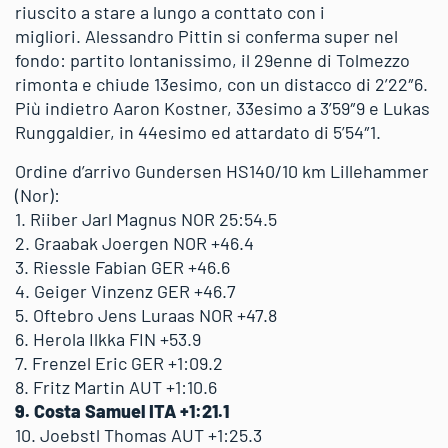
riuscito a stare a lungo a conttato con i
migliori. Alessandro Pittin si conferma super nel
fondo: partito lontanissimo, il 29enne di Tolmezzo
rimonta e chiude 13esimo, con un distacco di 2’22″6.
Più indietro Aaron Kostner, 33esimo a 3’59″9 e Lukas
Runggaldier, in 44esimo ed attardato di 5’54″1.
Ordine d’arrivo Gundersen HS140/10 km Lillehammer
(Nor):
1. Riiber Jarl Magnus NOR 25:54.5
2. Graabak Joergen NOR +46.4
3. Riessle Fabian GER +46.6
4. Geiger Vinzenz GER +46.7
5. Oftebro Jens Luraas NOR +47.8
6. Herola Ilkka FIN +53.9
7. Frenzel Eric GER +1:09.2
8. Fritz Martin AUT +1:10.6
9. Costa Samuel ITA +1:21.1
10. Joebstl Thomas AUT +1:25.3