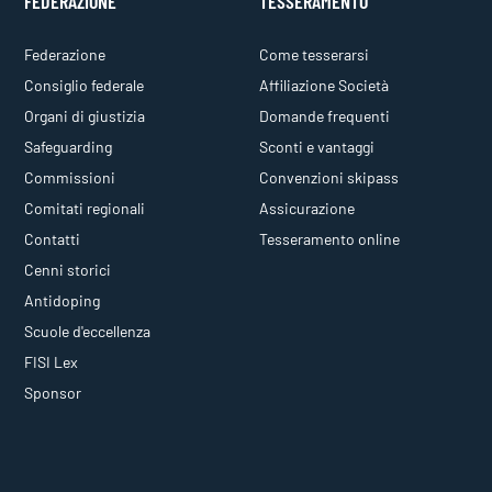
FEDERAZIONE
TESSERAMENTO
Federazione
Come tesserarsi
Consiglio federale
Affiliazione Società
Organi di giustizia
Domande frequenti
Safeguarding
Sconti e vantaggi
Commissioni
Convenzioni skipass
Comitati regionali
Assicurazione
Contatti
Tesseramento online
Cenni storici
Antidoping
Scuole d'eccellenza
FISI Lex
Sponsor