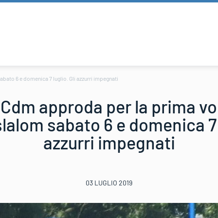
abato 6 e domenica 7 luglio. Gli azzurri impegnati
di Cdm approda per la prima vo
lalom sabato 6 e domenica 7 l
azzurri impegnati
03 LUGLIO 2019