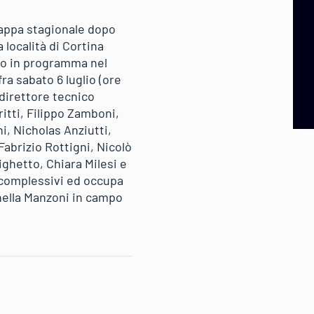
 tappa stagionale dopo
 località di Cortina
ino in programma nel
a sabato 6 luglio (ore
 direttore tecnico
itti, Filippo Zamboni,
i, Nicholas Anziutti,
abrizio Rottigni, Nicolò
ighetto, Chiara Milesi e
i complessivi ed occupa
onella Manzoni in campo