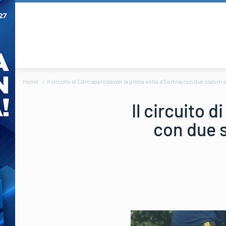
Home
Il circuito di Cdm approda per la prima volta a Cortina con due slalom s
Il circuito 
con due s