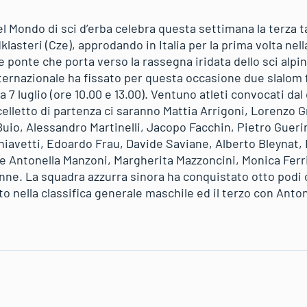
del Mondo di sci d’erba celebra questa settimana la terza
asteri (Cze), approdando in Italia per la prima volta nella
e ponte che porta verso la rassegna iridata dello sci alp
ernazionale ha fissato per questa occasione due slalom fr
a 7 luglio (ore 10.00 e 13.00). Ventuno atleti convocati dal
elletto di partenza ci saranno Mattia Arrigoni, Lorenzo Gr
Buio, Alessandro Martinelli, Jacopo Facchin, Pietro Guerin
iavetti, Edoardo Frau, Davide Saviane, Alberto Bleynat, F
 e Antonella Manzoni, Margherita Mazzoncini, Monica Ferr
donne. La squadra azzurra sinora ha conquistato otto pod
to nella classifica generale maschile ed il terzo con Ant