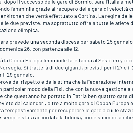
ta, dopo il successo delle gare di Bormio, sarà l’Italia a m
ondo femminile grazie al recupero delle gare di velocità 
enkirchen che verrà effettuato a Cortina. La regina delle
é le due previste, ma soprattutto offre a tutte le atlete 
icazione olimpica.
are prevede una seconda discesa per sabato 25 gennaio (p
omenica 26, con partenza alle 12.
rà la Coppa Europa femminile fare tappa al Sestriere, rec
n Norvegia. Si tratterà di due giganti, previsti per il 27 e i
il 29 gennaio.
prova del rispetto e della stima che la Federazione Intern
 in particolar modo della Fisi, che con la nuova gestione a
ale che quest’anno ha portato in Patria ben quattro gare 
reviste dai calendari, oltre a molte gare di Coppa Europa e
ta tempestivamente per recuperare le gare a cui le staz
 è sempre stata accordata la fiducia, come succede anche 