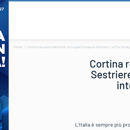
Home
Cortina recupera Garmisch, la Coppa Europa al Sestriere. La Fisi torna pr
Cortina 
Sestriere
int
L’Italia è sempre più pr