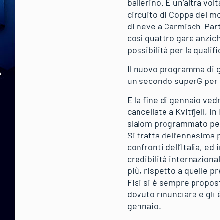
ballerino. E un’altra vol
circuito di Coppa del m
di neve a Garmisch-Part
così quattro gare anzich
possibilità per la qualif
Il nuovo programma di g
un secondo superG per d
E la fine di gennaio ved
cancellate a Kvitfjell, i
slalom programmato per 
Si tratta dell’ennesima 
confronti dell’Italia, ed
credibilità internazion
più, rispetto a quelle p
Fisi si è sempre propos
dovuto rinunciare e gli
gennaio.