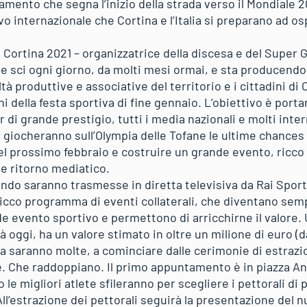
tamento che segna l’inizio della strada verso il Mondiale 2
evo internazionale che Cortina e l’Italia si preparano ad o
 Cortina 2021 – organizzatrice della discesa e del Super 
e sci ogni giorno, da molti mesi ormai, e sta producendo
tà produttive e associative del territorio e i cittadini di 
ni della festa sportiva di fine gennaio. L’obiettivo è porta
di grande prestigio, tutti i media nazionali e molti intern
 giocheranno sull’Olympia delle Tofane le ultime chances 
del prossimo febbraio e costruire un grande evento, ricco
 e ritorno mediatico.
ndo saranno trasmesse in diretta televisiva da Rai Spor
ricco programma di eventi collaterali, che diventano se
e evento sportivo e permettono di arricchirne il valore. 
à oggi, ha un valore stimato in oltre un milione di euro (d
 saranno molte, a cominciare dalle cerimonie di estrazion
e. Che raddoppiano. Il primo appuntamento è in piazza An
o le migliori atlete sfileranno per scegliere i pettorali di
ll’estrazione dei pettorali seguirà la presentazione del n