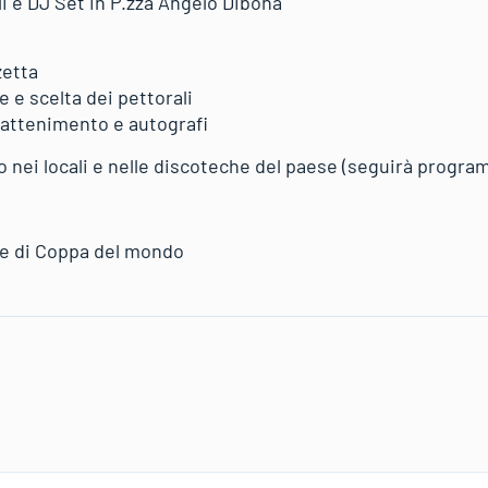
li e DJ Set in P.zza Angelo Dibona
zetta
e e scelta dei pettorali
trattenimento e autografi
o nei locali e nelle discoteche del paese (seguirà progra
le di Coppa del mondo