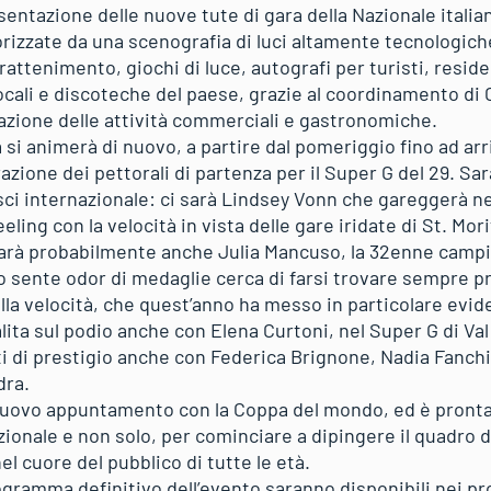
sentazione delle nuove tute di gara della Nazionale italian
orizzate da una scenografia di luci altamente tecnologich
trattenimento, giochi di luce, autografi per turisti, reside
ocali e discoteche del paese, grazie al coordinamento di 
mazione delle attività commerciali e gastronomiche.
si animerà di nuovo, a partire dal pomeriggio fino ad arr
razione dei pettorali di partenza per il Super G del 29. Sa
 sci internazionale: ci sarà Lindsey Vonn che gareggerà n
feeling con la velocità in vista delle gare iridate di St. Mor
sarà probabilmente anche Julia Mancuso, la 32enne campi
sente odor di medaglie cerca di farsi trovare sempre pron
lla velocità, che quest’anno ha messo in particolare evid
alita sul podio anche con Elena Curtoni, nel Super G di Val
ti di prestigio anche con Federica Brignone, Nadia Fanchi
dra.
 nuovo appuntamento con la Coppa del mondo, ed è pronta 
zionale e non solo, per cominciare a dipingere il quadro 
el cuore del pubblico di tutte le età.
programma definitivo dell’evento saranno disponibili nei pro