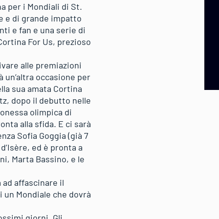
a per i Mondiali di St.
e e di grande impatto
nti e fan e una serie di
Cortina For Us, prezioso
ivare alle premiazioni
rà un’altra occasione per
ella sua amata Cortina
itz, dopo il debutto nelle
onessa olimpica di
ta alla sfida. E ci sarà
enza Sofia Goggia (già 7
 d’Isère, ed è pronta a
ni, Marta Bassino, e le
ad affascinare il
di un Mondiale che dovrà
ssimi giorni. Gli