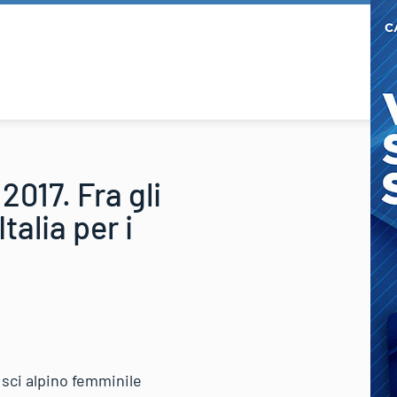
017. Fra gli
talia per i
sci alpino femminile