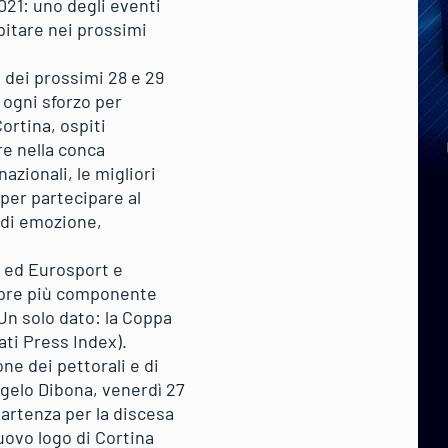
021: uno degli eventi
spitare nei prossimi
G dei prossimi 28 e 29
 ogni sforzo per
Cortina, ospiti
re nella conca
azionali, le migliori
per partecipare al
 di emozione,
t ed Eurosport e
mpre più componente
Un solo dato: la Coppa
ati Press Index).
e dei pettorali e di
gelo Dibona, venerdì 27
 partenza per la discesa
uovo logo di Cortina