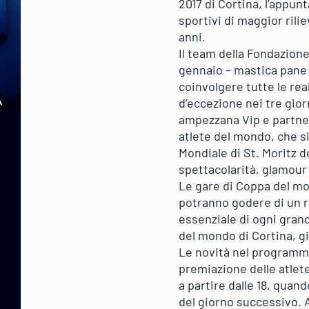
2017 di Cortina, l’appun
sportivi di maggior rili
anni.
Il team della Fondazione
gennaio – mastica pane 
coinvolgere tutte le real
d’eccezione nei tre gior
ampezzana Vip e partner 
atlete del mondo, che si
Mondiale di St. Moritz 
spettacolarità, glamour
Le gare di Coppa del mo
potranno godere di un 
essenziale di ogni grand
del mondo di Cortina, gi
Le novità nel programma
premiazione delle atlet
a partire dalle 18, quand
del giorno successivo. A