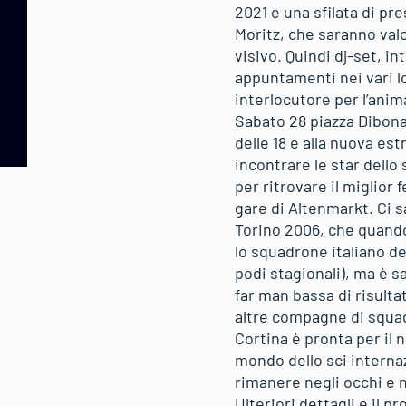
2021 e una sfilata di pre
Moritz, che saranno val
visivo. Quindi dj-set, in
appuntamenti nei vari l
interlocutore per l’ani
Sabato 28 piazza Dibona 
delle 18 e alla nuova est
incontrare le star dello
per ritrovare il miglior 
gare di Altenmarkt. Ci 
Torino 2006, che quando 
lo squadrone italiano de
podi stagionali), ma è s
far man bassa di risulta
altre compagne di squa
Cortina è pronta per il
mondo dello sci interna
rimanere negli occhi e n
Ulteriori dettagli e il 