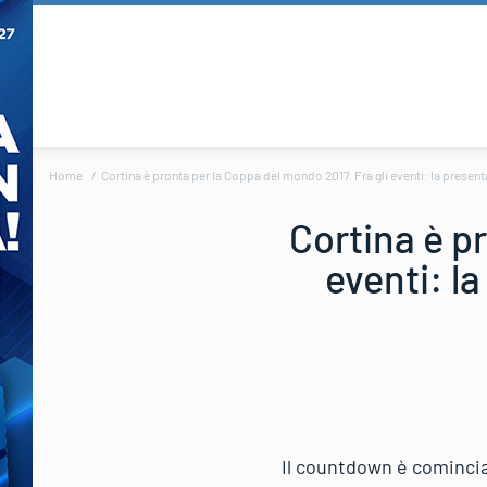
Home
Cortina è pronta per la Coppa del mondo 2017. Fra gli eventi: la presentazi
Cortina è p
eventi: la
Il countdown è comincia